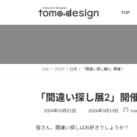
コ
ナ
ン
ビ
TOP
テ
ゲ
ン
ー
ツ
シ
へ
ョ
ス
ン
キ
に
ッ
移
TOP
ブログ
日常
「間違い探し展2」開催！
プ
動
「間違い探し展2」開
最
2024年10月21日
2026年3月13日
to
終
更
皆さん、間違い探しはお好きでしょうか？
新
日