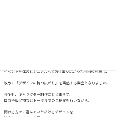
普段はメールや電話でのやり取りが中心のため、
こうして現地でお会いできたことはとても貴重な経験でした。
また、イベントでは実際に料理も楽しませていただき、
美味しいお肉とお酒を堪能しながら、
自分が関わったデザインが現場で使われている様子を見ることが
でき、
とても嬉しく、印象に残る時間となりました。
キャラクター制作をきっかけに、
イベント全体のビジュアルへとお仕事が広がった今回の経験は、
改めて「デザインの持つ広がり」を実感する機会となりました。
今後も、キャラクター制作にとどまらず、
ロゴや販促物などトータルでのご提案も行いながら、
関わる方々に喜んでいただけるデザインを